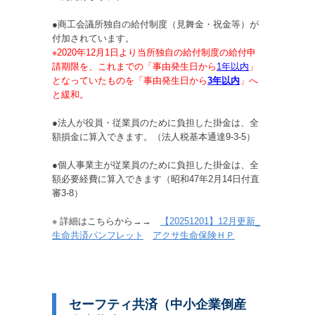
●商工会議所独自の給付制度（見舞金・祝金等）が
付加されています。
※2020年12月1日より当所独自の給付制度の給付申
請期限を、これまでの「事由発生日から
1年以内
」
となっていたものを「事由発生日から
3年以内
」へ
と緩和。
●法人が役員・従業員のために負担した掛金は、全
額損金に算入できます。（法人税基本通達9-3-5）
●個人事業主が従業員のために負担した掛金は、全
額必要経費に算入できます（昭和47年2月14日付直
審3-8）
※ 詳細はこちらから→→
【20251201】12月更新_
生命共済パンフレット
アクサ生命保険ＨＰ
セーフティ共済（中小企業倒産