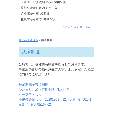
（オホーツク紋別空港⇔羽田空港）
紋別空港から市内まで10分
遠軽駅から車で1時間
札幌市から車で3時間40分
＞アクセスの詳細を見る
紋別商工会議所
> 共済制度
共済制度
当所では、各種共済制度を整備しております。
事業所の皆様の福利厚生の充実、また安定した経営
に向けてご検討下さい。
特定退職金共済制度
ひだまり共済（定期保険（団体型））
セーフティ共済
小規模企業共済
【20201201】12月更新_複_80141_
紋別_生命共済(16)_02