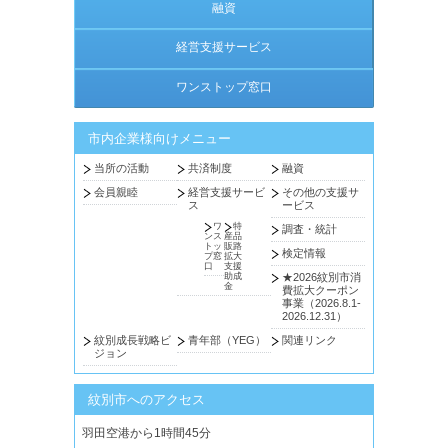
融資
経営支援サービス
ワンストップ窓口
市内企業様向けメニュー
当所の活動
共済制度
融資
会員親睦
経営支援サービ
その他の支援サ
ス
ービス
ワ
特
調査・統計
ンス
産品
トッ
販路
検定情報
プ窓
拡大
口
支援
助成
★2026紋別市消
金
費拡大クーポン
事業（2026.8.1-
2026.12.31）
紋別成長戦略ビ
青年部（YEG）
関連リンク
ジョン
紋別市へのアクセス
羽田空港から1時間45分