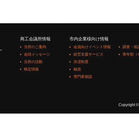
商工会議所情報
市内企業様向け情報
当所のご案内
会員向けイベント情報
調査・統
ー
会頭メッセージ
経営支援サービス
青年部（Y
当所の活動
共済制度
検定情報
融資
専門家相談
Copyright 