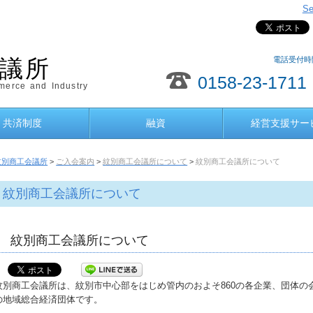
Se
電話受付時間
議所
0158-23-1711
erce and Industry
共済制度
融資
経営支援サー
紋別商工会議所
>
ご入会案内
>
紋別商工会議所について
>
紋別商工会議所について
紋別商工会議所について
紋別商工会議所について
紋別商工会議所は、紋別市中心部をはじめ管内のおよそ860の各企業、団体の
の地域総合経済団体です。