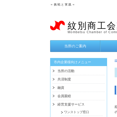
＝ 挑 戦 と 実 践 ＝
紋別商工会
Mombetsu Chamber of Comm
当所のご案内
市内企業様向けメニュー
当所の活動
共済制度
融資
会員親睦
経営支援サービス
ワンストップ窓口