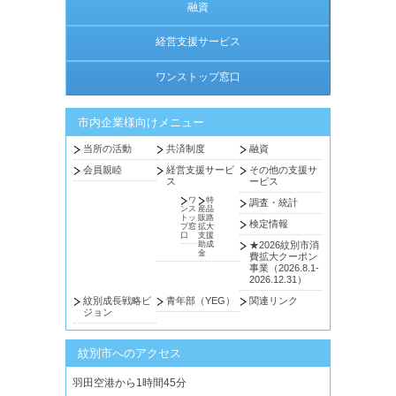
融資
経営支援サービス
ワンストップ窓口
市内企業様向けメニュー
当所の活動
共済制度
融資
会員親睦
経営支援サービ
その他の支援サ
ス
ービス
ワ
特
調査・統計
ンス
産品
トッ
販路
検定情報
プ窓
拡大
口
支援
助成
★2026紋別市消
金
費拡大クーポン
事業（2026.8.1-
2026.12.31）
紋別成長戦略ビ
青年部（YEG）
関連リンク
ジョン
紋別市へのアクセス
羽田空港から1時間45分