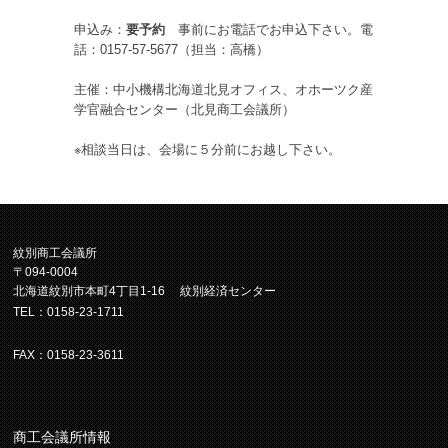
申込み：
要予約
事前にお電話でお申込下さい。電
話：0157-57-5677（担当：高橋）
主催：中小機構北海道北見オフィス、オホーツク産
学官融合センター（北見商工会議所）
※相談当日は、会場に５分前にお越し下さい。
紋別商工会議所
〒094-0004
北海道紋別市本町4丁目1-16 紋別経済センター
TEL：0158-23-1711
FAX：0158-23-3611
商工会議所情報