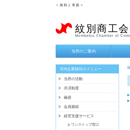
＝ 挑 戦 と 実 践 ＝
紋別商工会
Mombetsu Chamber of Comm
当所のご案内
市内企業様向けメニュー
当所の活動
共済制度
融資
会員親睦
経営支援サービス
ワンストップ窓口