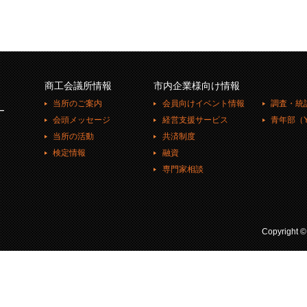
商工会議所情報
市内企業様向け情報
当所のご案内
会員向けイベント情報
調査・統
ー
会頭メッセージ
経営支援サービス
青年部（Y
当所の活動
共済制度
検定情報
融資
専門家相談
Copyright 