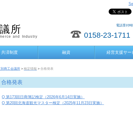
Se
電話受付時間
議所
0158-23-1711
erce and Industry
共済制度
融資
経営支援サー
紋別商工会議所
>
検定情報
>
合格発表
合格発表
Q.第173回日商簿記検定（2026年6月14日実施）
Q.第20回北海道観光マスター検定（2025年11月23日実施）