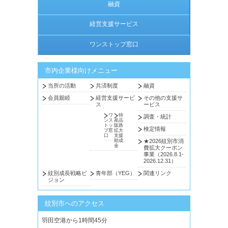
融資
経営支援サービス
ワンストップ窓口
市内企業様向けメニュー
当所の活動
共済制度
融資
会員親睦
経営支援サービ
その他の支援サ
ス
ービス
ワ
特
調査・統計
ンス
産品
トッ
販路
検定情報
プ窓
拡大
口
支援
助成
★2026紋別市消
金
費拡大クーポン
事業（2026.8.1-
2026.12.31）
紋別成長戦略ビ
青年部（YEG）
関連リンク
ジョン
紋別市へのアクセス
羽田空港から1時間45分