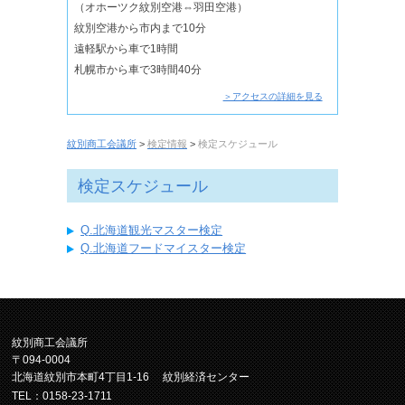
（オホーツク紋別空港⇔羽田空港）
紋別空港から市内まで10分
遠軽駅から車で1時間
札幌市から車で3時間40分
＞アクセスの詳細を見る
紋別商工会議所
>
検定情報
>
検定スケジュール
検定スケジュール
Q.北海道観光マスター検定
Q.北海道フードマイスター検定
紋別商工会議所
〒094-0004
北海道紋別市本町4丁目1-16 紋別経済センター
TEL：0158-23-1711