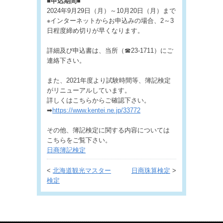
■申込期間■
2024年9月29日（月）～10月20日（月）まで
※インターネットからお申込みの場合、2～3
日程度締め切りが早くなります。
詳細及び申込書は、当所（☎23-1711）にご
連絡下さい。
また、2021年度より試験時間等、簿記検定
がリニューアルしています。
詳しくはこちらからご確認下さい。
➡
https://www.kentei.ne.jp/33772
その他、簿記検定に関する内容については
こちらをご覧下さい。
日商簿記検定
<
北海道観光マスター
日商珠算検定
>
検定