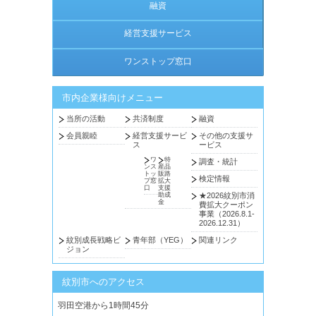
融資
経営支援サービス
ワンストップ窓口
市内企業様向けメニュー
当所の活動
共済制度
融資
会員親睦
経営支援サービ
その他の支援サ
ス
ービス
ワ
特
調査・統計
ンス
産品
トッ
販路
検定情報
プ窓
拡大
口
支援
助成
★2026紋別市消
金
費拡大クーポン
事業（2026.8.1-
2026.12.31）
紋別成長戦略ビ
青年部（YEG）
関連リンク
ジョン
紋別市へのアクセス
羽田空港から1時間45分