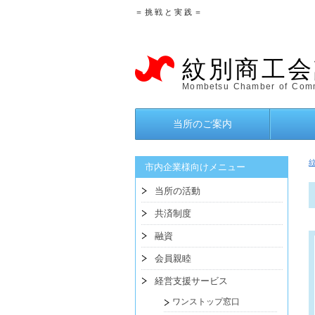
＝ 挑 戦 と 実 践 ＝
紋別商工会
Mombetsu Chamber of Comm
当所のご案内
市内企業様向けメニュー
当所の活動
共済制度
融資
会員親睦
経営支援サービス
ワンストップ窓口