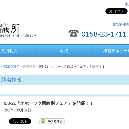
Se
電話受付時間
議所
0158-23-1711
erce and Industry
共済制度
融資
経営支援サー
紋別商工会議所
>
新着情報
> 9/8-21「オホーツク西紋別フェア」を開催！！
新着情報
9/8-21「オホーツク西紋別フェア」を開催！！
2017年08月31日