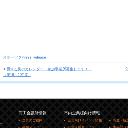
オホーツクPress Release
<
得する街のカレンダー 参加事業所募集します！！
（9/19～10/13）
商工会議所情報
市内企業様向け情報
当所のご案内
会員向けイベント情報
調査・統
ー
会頭メッセージ
経営支援サービス
青年部（Y