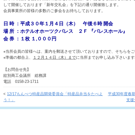
して開催しております「新年交礼会」を下記の通り開催致します。
会員事業所の皆様の多数のご参会をお待ちしております。
日 時 ：平成３０年１月４日（木）
午後６時 開会
場 所 ：ホテルオホーツクパレス ２Ｆ 『パレスホール』
会 券 ：１枚 １
,０００円
※当所会員の皆様へは、案内を郵送させて頂いておりますので、そちらを
※準備の都合上、
１２月１４日（木）まで
に当所までお申し込み下さいます
【お問合せ先】
紋別商工会議所 総務課
電話 0158-23-1711
<
12/17もんべつ特産品開発委員会「特産品弁当をたべよ
平成30年度春
う！」
支援