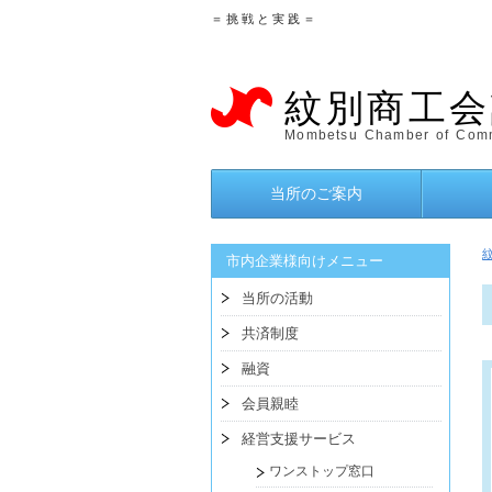
＝ 挑 戦 と 実 践 ＝
紋別商工会
Mombetsu Chamber of Comm
当所のご案内
市内企業様向けメニュー
当所の活動
共済制度
融資
会員親睦
経営支援サービス
ワンストップ窓口