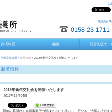
Se
電話受付時間
議所
0158-23-1711
erce and Industry
共済制度
融資
経営支援サー
紋別商工会議所
>
新着情報
> 2018年新年交礼会を開催いたします
新着情報
2018年新年交礼会を開催いたします
2017年12月04日
新年の幕開けを会員事業所の皆様と共にお祝いし、更なるご活躍を祈念す