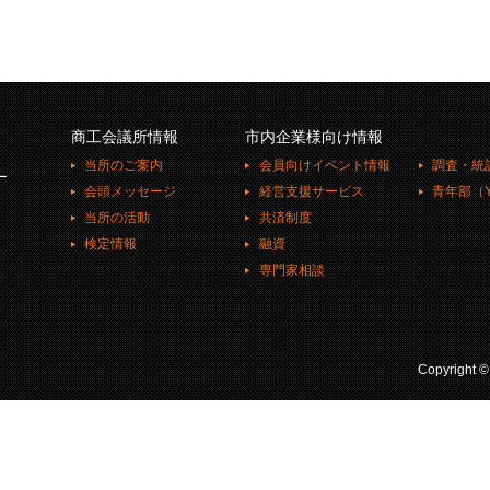
商工会議所情報
市内企業様向け情報
当所のご案内
会員向けイベント情報
調査・統
ー
会頭メッセージ
経営支援サービス
青年部（Y
当所の活動
共済制度
検定情報
融資
専門家相談
Copyright 