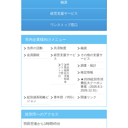
融資
経営支援サービス
ワンストップ窓口
市内企業様向けメニュー
当所の活動
共済制度
融資
会員親睦
経営支援サービ
その他の支援サ
ス
ービス
ワ
特
調査・統計
ンス
産品
トッ
販路
検定情報
プ窓
拡大
口
支援
助成
★2026紋別市消
金
費拡大クーポン
事業（2026.8.1-
2026.12.31）
紋別成長戦略ビ
青年部（YEG）
関連リンク
ジョン
紋別市へのアクセス
羽田空港から1時間45分