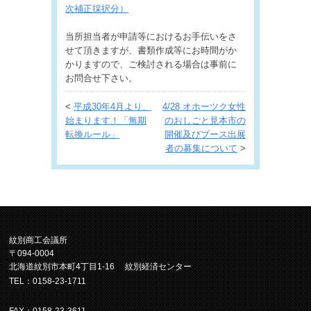
次補正採択分）
当所担当者が申請等におけるお手伝いをさ
せて頂きますが、書類作成等にお時間がか
かりますので、ご検討される場合は事前に
お問合せ下さい。
<
平成30年4月より、
4/28 オホーツク女性
始まります！「無期
のおしごと見本市の
転換ルール」
開催及びブース出展
者の募集について
>
紋別商工会議所
〒094-0004
北海道紋別市本町4丁目1-16 紋別経済センター
TEL：0158-23-1711
FAX：0158-23-3611