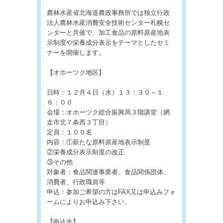
農林水産省北海道農政事務所では独立行政
法人農林水産消費安全技術センター札幌セ
ンターと共催で、加工食品の原料原産地表
示制度や栄養成分表示をテーマとしたセミ
ナーを開催します。
【オホーツク地区】
日時：１２月４日（水）１３：３０～１
６：００
会場：オホーツク総合振興局３階講堂（網
走市北７条西３丁目）
定員：１００名
内容：①新たな原料原産地表示制度
②栄養成分表示制度の改正
③その他
対象者：食品関連事業者、食品関係団体、
消費者、行政職員等
申込：参加ご希望の方はFAX又は申込みフォ
ームによりお申込み下さい。
【申込先】