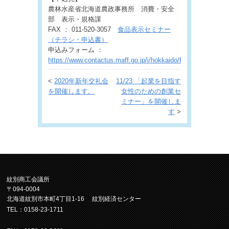
農林水産省北海道農政事務所 消費・安全
部 表示・規格課
FAX ： 011-520-3057
食品表示セミナー
（チラシ・申込書）
申込みフォーム ：
https://www.contactus.maff.go.jp/j/hokkaido/form/190827.htm
<
2020年新年交礼会
11/23 「起業を目指す
を開催します。
女性のための創業セ
ミナー」を開催しま
す
>
紋別商工会議所
〒094-0004
北海道紋別市本町4丁目1-16 紋別経済センター
TEL：0158-23-1711