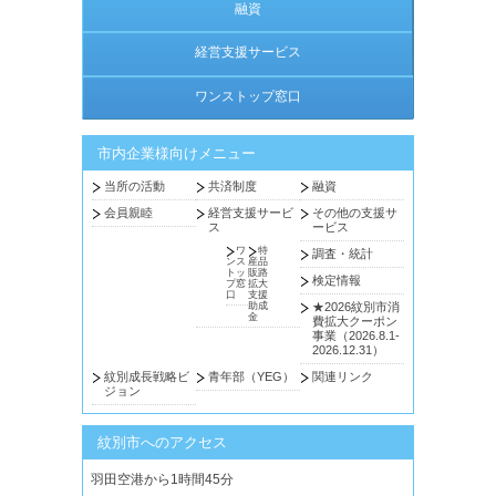
融資
経営支援サービス
ワンストップ窓口
市内企業様向けメニュー
当所の活動
共済制度
融資
会員親睦
経営支援サービ
その他の支援サ
ス
ービス
ワ
特
調査・統計
ンス
産品
トッ
販路
検定情報
プ窓
拡大
口
支援
助成
★2026紋別市消
金
費拡大クーポン
事業（2026.8.1-
2026.12.31）
紋別成長戦略ビ
青年部（YEG）
関連リンク
ジョン
紋別市へのアクセス
羽田空港から1時間45分