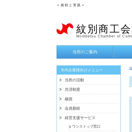
＝ 挑 戦 と 実 践 ＝
紋別商工会
Mombetsu Chamber of Comm
当所のご案内
市内企業様向けメニュー
当所の活動
共済制度
融資
会員親睦
経営支援サービス
ワンストップ窓口