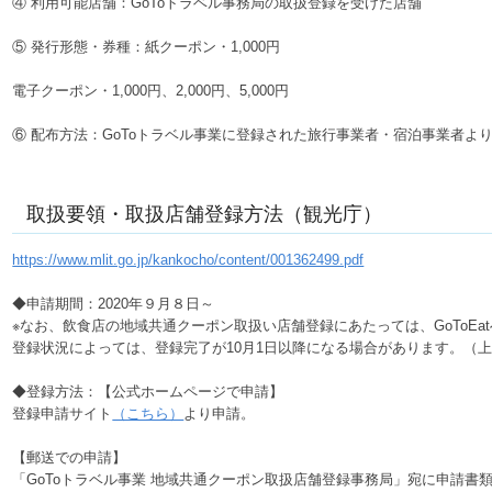
④ 利用可能店舗：GoToトラベル事務局の取扱登録を受けた店舗
⑤ 発行形態・券種：紙クーポン・1,000円
電子クーポン・1,000円、2,000円、5,000円
⑥ 配布方法：GoToトラベル事業に登録された旅行事業者・宿泊事業者よ
取扱要領・取扱店舗登録方法（観光庁）
https://www.mlit.go.jp/kankocho/content/001362499.pdf
◆申請期間：2020年９月８日～
※なお、飲食店の地域共通クーポン取扱い店舗登録にあたっては、GoToEat
登録状況によっては、登録完了が10月1日以降になる場合があります。（上記
◆登録方法：【公式ホームページで申請】
登録申請サイト
（こちら）
より申請。
【郵送での申請】
「GoToトラベル事業 地域共通クーポン取扱店舗登録事務局」宛に申請書