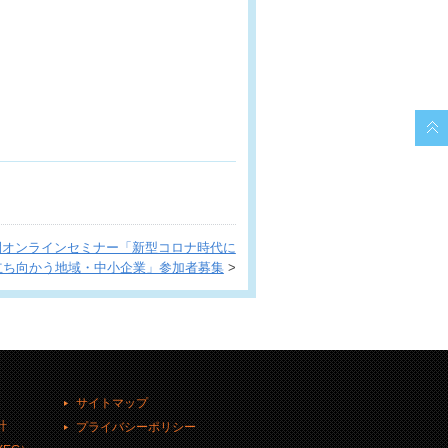
・公開オンラインセミナー「新型コロナ時代に
立ち向かう地域・中小企業」参加者募集
>
サイトマップ
計
プライバシーポリシー