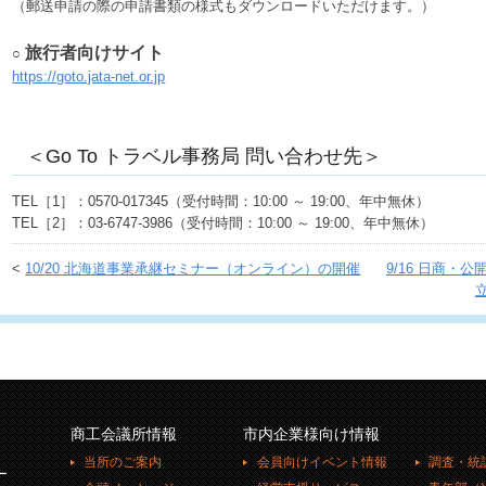
（郵送申請の際の申請書類の様式もダウンロードいただけます。）
旅行者向けサイト
○
https://goto.jata-net.or.jp
＜Go To トラベル事務局 問い合わせ先＞
TEL［1］：0570-017345（受付時間：10:00 ～ 19:00、年中無休）
TEL［2］：03-6747-3986（受付時間：10:00 ～ 19:00、年中無休）
<
10/20 北海道事業承継セミナー（オンライン）の開催
9/16 日商
商工会議所情報
市内企業様向け情報
当所のご案内
会員向けイベント情報
調査・統
ー