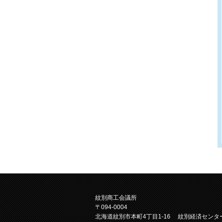
紋別商工会議所
〒094-0004
北海道紋別市本町4丁目1-16 紋別経済センタ