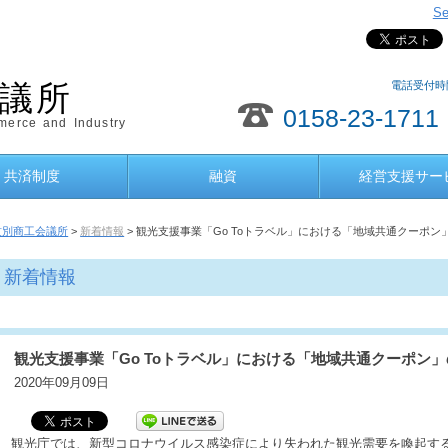
Se
電話受付時間
議所
0158-23-1711
erce and Industry
共済制度
融資
経営支援サー
紋別商工会議所
>
新着情報
> 観光支援事業「Go Toトラベル」における「地域共通クーポ
新着情報
観光支援事業「Go Toトラベル」における「地域共通クーポン
2020年09月09日
観光庁では、新型コロナウイルス感染症により失われた観光需要を喚起するこ