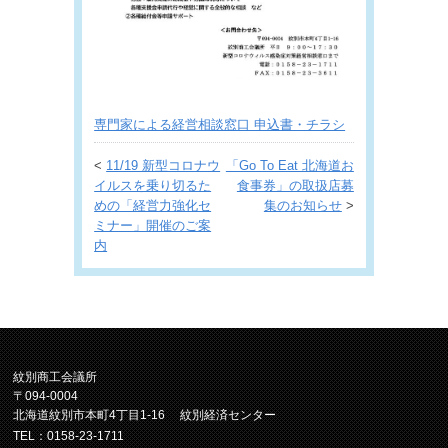
専門家による経営相談窓口 申込書・チラシ
<
11/19 新型コロナウ
「Go To Eat 北海道お
イルスを乗り切るた
食事券」の取扱店募
めの「経営力強化セ
集のお知らせ
>
ミナー」開催のご案
内
紋別商工会議所
〒094-0004
北海道紋別市本町4丁目1-16 紋別経済センター
TEL：0158-23-1711