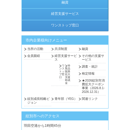
融資
経営支援サービス
ワンストップ窓口
市内企業様向けメニュー
当所の活動
共済制度
融資
会員親睦
経営支援サービ
その他の支援サ
ス
ービス
ワ
特
調査・統計
ンス
産品
トッ
販路
検定情報
プ窓
拡大
口
支援
助成
★2026紋別市消
金
費拡大クーポン
事業（2026.8.1-
2026.12.31）
紋別成長戦略ビ
青年部（YEG）
関連リンク
ジョン
紋別市へのアクセス
羽田空港から1時間45分