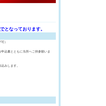
まで
となっております。
プ可）
金申込書とともに当所へご持参願いま
振込みします。