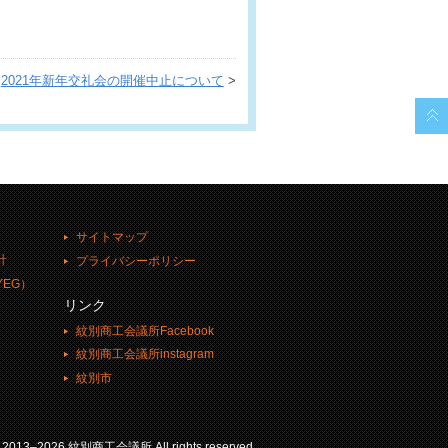
。
2021年新年交礼会の開催中止について
>
サイトマップ
計
プライバシーポリシー
EG）
リンク
紋別商工会議所Facebook
紋別商工会議所instagram
紋別市
© 2013–2026 紋別商工会議所.All rights reserved.