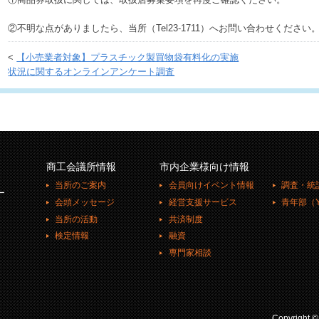
①商品券取扱に関しては、取扱店募集要項を再度ご確認ください。
②不明な点がありましたら、当所（Tel23-1711）へお問い合わせください
<
【小売業者対象】プラスチック製買物袋有料化の実施
状況に関するオンラインアンケート調査
商工会議所情報
市内企業様向け情報
当所のご案内
会員向けイベント情報
調査・統
ー
会頭メッセージ
経営支援サービス
青年部（Y
当所の活動
共済制度
検定情報
融資
専門家相談
Copyright 