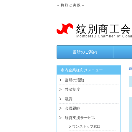
＝ 挑 戦 と 実 践 ＝
紋別商工会
Mombetsu Chamber of Comm
当所のご案内
市内企業様向けメニュー
当所の活動
共済制度
融資
会員親睦
経営支援サービス
ワンストップ窓口