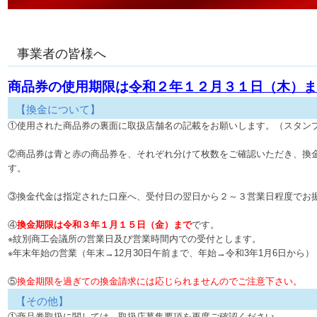
事業者の皆様へ
商品券の使用期限は
令和２年１２月３１日（木）
【換金について】
①使用された商品券の裏面に取扱店舗名の記載をお願いします。（スタン
②商品券は青と赤の商品券を、それぞれ分けて枚数をご確認いただき、換
す。
③換金代金は指定された口座へ、受付日の翌日から２～３営業日程度でお
④
換金期限は令和３年１月１５日（金）まで
です。
※紋別商工会議所の営業日及び営業時間内での受付とします。
※年末年始の営業（年末→12月30日午前まで、年始→令和3年1月6日から）
⑤
換金期限を過ぎての換金請求には応じられませんのでご注意下さい。
【その他】