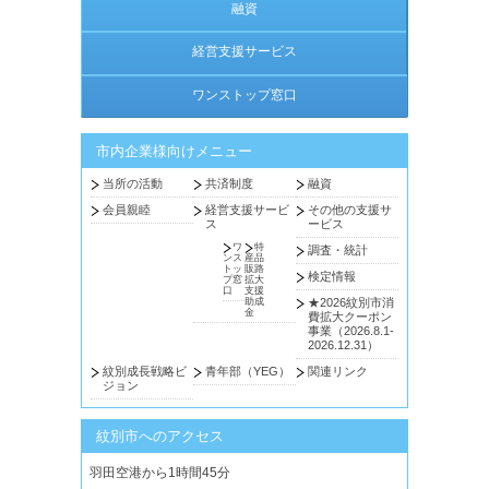
融資
経営支援サービス
ワンストップ窓口
市内企業様向けメニュー
当所の活動
共済制度
融資
会員親睦
経営支援サービ
その他の支援サ
ス
ービス
ワ
特
調査・統計
ンス
産品
トッ
販路
検定情報
プ窓
拡大
口
支援
助成
★2026紋別市消
金
費拡大クーポン
事業（2026.8.1-
2026.12.31）
紋別成長戦略ビ
青年部（YEG）
関連リンク
ジョン
紋別市へのアクセス
羽田空港から1時間45分