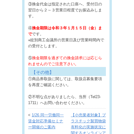
③換金代金は指定された口座へ、受付日の
翌日から２～３営業日程度でお振込みしま
す。
④
換金期限は令和３年１月１５日（金）ま
で
です。
※紋別商工会議所の営業日及び営業時間内で
の受付とします。
⑤
換金期限を過ぎての換金請求には応じら
れませんのでご注意下さい。
【その他】
①商品券取扱に関しては、取扱店募集要項
を再度ご確認ください。
②不明な点がありましたら、当所（Tel23-
1711）へお問い合わせください。
<
1/26 同一労働同一
【小売業者対象】プ
賃金対応準備セミナ
ラスチック製買物袋
ー開催のご案内
有料化の実施状況に
関するオンラインア