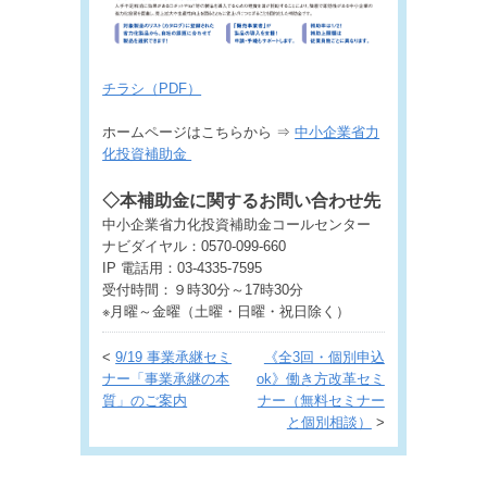
チラシ（PDF）
ホームページはこちらから ⇒
中小企業省力
化投資補助金
◇本補助金に関するお問い合わせ先
中小企業省力化投資補助金コールセンター
ナビダイヤル：0570-099-660
IP 電話用：03-4335-7595
受付時間：９時30分～17時30分
※月曜～金曜（土曜・日曜・祝日除く）
<
9/19 事業承継セミ
《全3回・個別申込
ナー「事業承継の本
ok》働き方改革セミ
質」のご案内
ナー（無料セミナー
と個別相談）
>