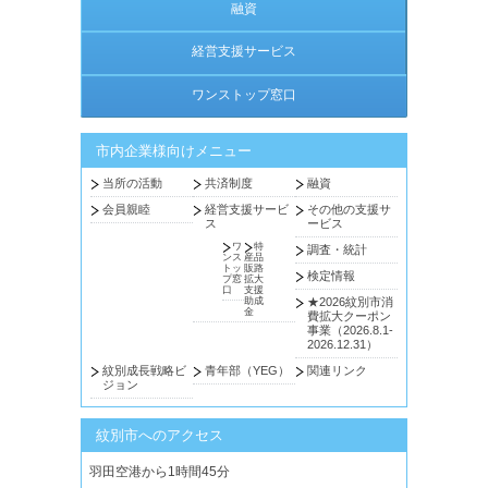
融資
経営支援サービス
ワンストップ窓口
市内企業様向けメニュー
当所の活動
共済制度
融資
会員親睦
経営支援サービ
その他の支援サ
ス
ービス
ワ
特
調査・統計
ンス
産品
トッ
販路
検定情報
プ窓
拡大
口
支援
助成
★2026紋別市消
金
費拡大クーポン
事業（2026.8.1-
2026.12.31）
紋別成長戦略ビ
青年部（YEG）
関連リンク
ジョン
紋別市へのアクセス
羽田空港から1時間45分