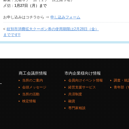
〆切：
1月27日（月）まで
お申し込みはコチラから ⇒
申し込みフォーム
<
紋別市消費拡大クーポン券の使用期限は2月28日（金）
までです!!
商工会議所情報
市内企業様向け情報
当所のご案内
会員向けイベント情報
調査・統
ー
会頭メッセージ
経営支援サービス
青年部（Y
当所の活動
共済制度
検定情報
融資
専門家相談