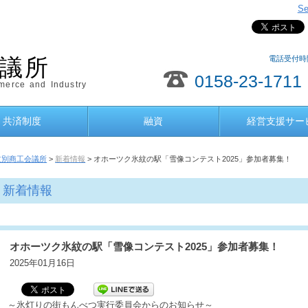
Se
電話受付時間
議所
0158-23-1711
erce and Industry
共済制度
融資
経営支援サー
紋別商工会議所
>
新着情報
> オホーツク氷紋の駅「雪像コンテスト2025」参加者募集！
新着情報
オホーツク氷紋の駅「雪像コンテスト2025」参加者募集！
2025年01月16日
～氷灯りの街もんべつ実行委員会からのお知らせ～