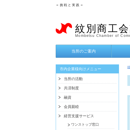
＝ 挑 戦 と 実 践 ＝
紋別商工会
Mombetsu Chamber of Comm
当所のご案内
市内企業様向けメニュー
当所の活動
共済制度
融資
会員親睦
経営支援サービス
ワンストップ窓口