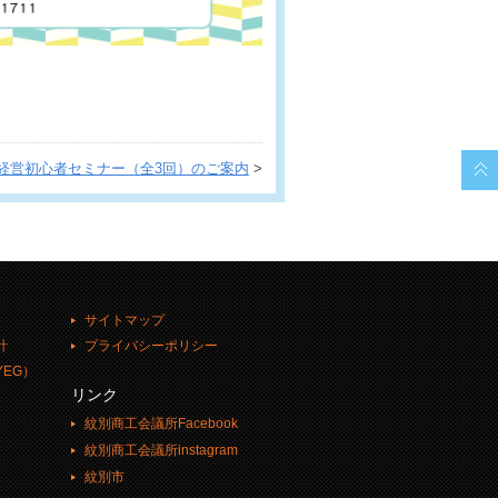
経営初心者セミナー（全3回）のご案内
>
サイトマップ
計
プライバシーポリシー
EG）
リンク
紋別商工会議所Facebook
紋別商工会議所instagram
紋別市