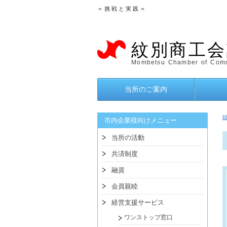
＝ 挑 戦 と 実 践 ＝
紋別商工会
Mombetsu Chamber of Comm
当所のご案内
市内企業様向けメニュー
当所の活動
共済制度
融資
会員親睦
経営支援サービス
ワンストップ窓口