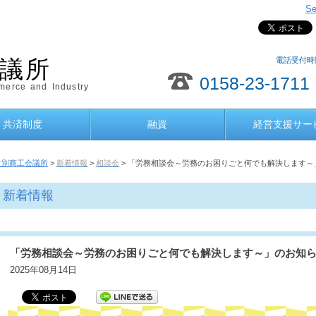
Se
電話受付時間
議所
0158-23-1711
erce and Industry
共済制度
融資
経営支援サー
紋別商工会議所
>
新着情報
>
相談会
> 「労務相談会～労務のお困りごと何でも解決します～
新着情報
「労務相談会～労務のお困りごと何でも解決します～」のお知
2025年08月14日