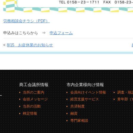
労務相談会チラシ（PDF）
申込みはこちらから ⇒
申込フォーム
<
8/15 お盆休業のお知らせ
商工会議所情報
市内企業様向け情報
当所のご案内
会員向けイベント情報
調査・統
ー
会頭メッセージ
経営支援サービス
青年部（Y
当所の活動
共済制度
検定情報
融資
専門家相談