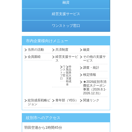
融資
経営支援サービス
ワンストップ窓口
市内企業様向けメニュー
当所の活動
共済制度
融資
会員親睦
経営支援サービ
その他の支援サ
ス
ービス
ワ
特
調査・統計
ンス
産品
トッ
販路
検定情報
プ窓
拡大
口
支援
助成
★2026紋別市消
金
費拡大クーポン
事業（2026.8.1-
2026.12.31）
紋別成長戦略ビ
青年部（YEG）
関連リンク
ジョン
紋別市へのアクセス
羽田空港から1時間45分