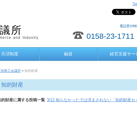
Se
電話受付時間
議所
0158-23-1711
erce and Industry
共済制度
融資
経営支援サー
紋別商工会議所
>
知的財産
知的財産
知的財産に属する投稿一覧
3/12 知らなかったでは済まされない「知的財産