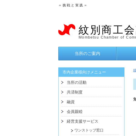
＝ 挑 戦 と 実 践 ＝
紋別商工会
Mombetsu Chamber of Comm
当所のご案内
市内企業様向けメニュー
当所の活動
共済制度
融資
会員親睦
経営支援サービス
ワンストップ窓口