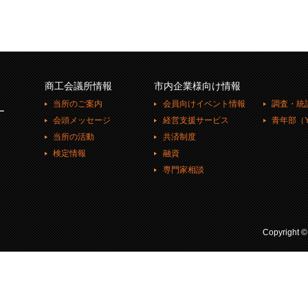
商工会議所情報
市内企業様向け情報
当所のご案内
会員向けイベント情報
調査・統
ー
会頭メッセージ
経営支援サービス
青年部（Y
当所の活動
共済制度
検定情報
融資
専門家相談
Copyright 