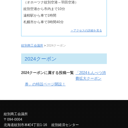
（オホーツク紋別空港⇔羽田空港）
紋別空港から市内まで10分
遠軽駅から車で1時間
札幌市から車で3時間40分
＞アクセスの詳細を見る
紋別商工会議所
>
2024クーポン
2024クーポン
2024クーポンに属する投稿一覧
「2024もんべつ消
費拡大クーポン
券」の特設ページ開設！
紋別商工会議所
〒094-0004
北海道紋別市本町4丁目1-16 紋別経済センター