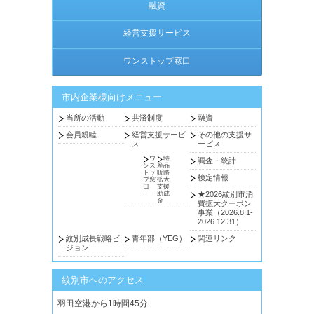
融資
経営支援サービス
ワンストップ窓口
市内企業様向けメニュー
当所の活動
共済制度
融資
会員親睦
経営支援サービ
その他の支援サ
ス
ービス
ワ
特
調査・統計
ンス
産品
トッ
販路
検定情報
プ窓
拡大
口
支援
助成
★2026紋別市消
金
費拡大クーポン
事業（2026.8.1-
2026.12.31）
紋別成長戦略ビ
青年部（YEG）
関連リンク
ジョン
紋別市へのアクセス
羽田空港から1時間45分