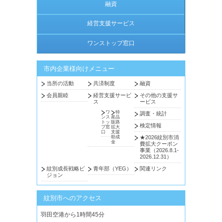
融資
経営支援サービス
ワンストップ窓口
市内企業様向けメニュー
当所の活動
共済制度
融資
会員親睦
経営支援サービ
その他の支援サ
ス
ービス
ワ
特
調査・統計
ンス
産品
トッ
販路
検定情報
プ窓
拡大
口
支援
助成
★2026紋別市消
金
費拡大クーポン
事業（2026.8.1-
2026.12.31）
紋別成長戦略ビ
青年部（YEG）
関連リンク
ジョン
紋別市へのアクセス
羽田空港から1時間45分