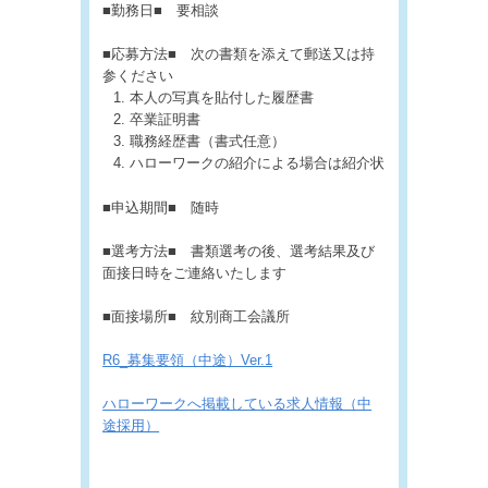
■勤務日■ 要相談
■応募方法■ 次の書類を添えて郵送又は持
参ください
本人の写真を貼付した履歴書
卒業証明書
職務経歴書（書式任意）
ハローワークの紹介による場合は紹介状
■申込期間■ 随時
■選考方法■ 書類選考の後、選考結果及び
面接日時をご連絡いたします
■面接場所■ 紋別商工会議所
R6_募集要領（中途）Ver.1
ハローワークへ掲載している求人情報（中
途採用）