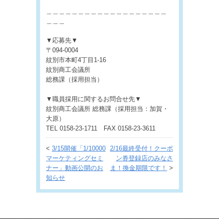
＿＿＿＿＿＿＿＿＿＿＿＿＿＿＿＿＿＿＿
＿＿＿
▼応募先▼
〒094-0004
紋別市本町4丁目1-16
紋別商工会議所
総務課（採用担当）
▼職員採用に関するお問合せ先▼
紋別商工会議所 総務課（採用担当：加賀・
大原）
TEL 0158-23-1711 FAX 0158-23-3611
<
3/15開催「1/10000
2/16最終受付！クーポ
マーケティングセミ
ン券登録店のみなさ
ナー」動画公開のお
ま！換金期限です！
>
知らせ