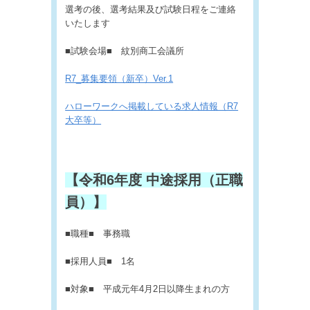
選考の後、選考結果及び試験日程をご連絡
いたします
■試験会場■ 紋別商工会議所
R7_募集要領（新卒）Ver.1
ハローワークへ掲載している求人情報（R7
大卒等）
【令和6年度 中途採用（正職
員）】
■職種■ 事務職
■採用人員■ 1名
■対象■ 平成元年4月2日以降生まれの方