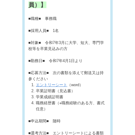
員）】
■職種■ 事務職
■採用人員■ 1名
■対象■ 令和7年3月に大学、短大、専門学
校等を卒業見込みの方
■勤務日■ 令和7年4月1日より
■応募方法■ 次の書類を添えて郵送又は持
参ください
エントリーシート
（word）
卒業証明書（見込書）
学業成績証明書
職務経歴書（※職務経験のある方、書式
任意）
■申込期間■ 随時
■選考方法■ エントリーシートによる書類