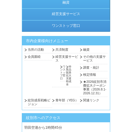
融資
経営支援サービス
ワンストップ窓口
市内企業様向けメニュー
当所の活動
共済制度
融資
会員親睦
経営支援サービ
その他の支援サ
ス
ービス
ワ
特
調査・統計
ンス
産品
トッ
販路
検定情報
プ窓
拡大
口
支援
助成
★2026紋別市消
金
費拡大クーポン
事業（2026.8.1-
2026.12.31）
紋別成長戦略ビ
青年部（YEG）
関連リンク
ジョン
紋別市へのアクセス
羽田空港から1時間45分