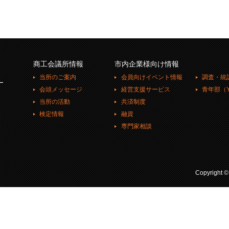
商工会議所情報
市内企業様向け情報
当所のご案内
会員向けイベント情報
調査・統
ー
会頭メッセージ
経営支援サービス
青年部（Y
当所の活動
共済制度
検定情報
融資
専門家相談
Copyright 