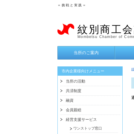
＝ 挑 戦 と 実 践 ＝
紋別商工会
Mombetsu Chamber of Comm
当所のご案内
市内企業様向けメニュー
当所の活動
共済制度
融資
会員親睦
経営支援サービス
ワンストップ窓口