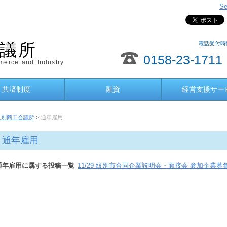
Se
電話受付時間
議所
0158-23-1711
erce and Industry
共済制度
融資
経営支援サー
紋別商工会議所
>
通年雇用
通年雇用
通年雇用に属する投稿一覧
11/29 紋別市合同企業説明会・面接会 参加企業募